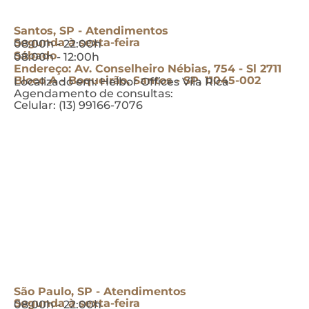
Santos, SP - Atendimentos
Segunda à sexta-feira
08:00h - 22:00h
Sábado
08:00h - 12:00h
Endereço: Av. Conselheiro Nébias, 754 - Sl 2711
Bloco A - Boqueirão, Santos - SP, 11045-002
Localizado em: Helbor Offices Vila Rica
Agendamento de consultas:
Celular: (13) 99166-7076
São Paulo, SP - Atendimentos
Segunda à sexta-feira
08:00h - 22:00h