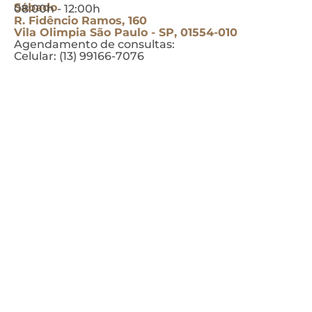
Sábado
08:00h - 12:00h
R. Fidêncio Ramos, 160
Vila Olimpia São Paulo - SP, 01554-010
Agendamento de consultas:
Celular: (13) 99166-7076
DÚVIDAS FREQUENTES
(FAQ)