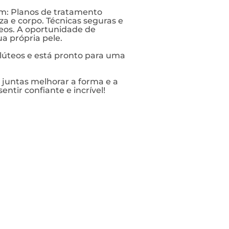
em: Planos de tratamento
a e corpo. Técnicas seguras e
eos. A oportunidade de
a própria pele.
glúteos e está pronto para uma
untas melhorar a forma e a
ntir confiante e incrível!